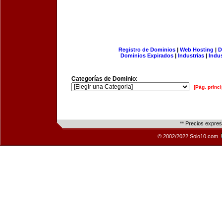
Registro de Dominios
|
Web Hosting
|
D
Dominios Expirados
|
Industrias
|
Indu
Categorías de Dominio:
[Pág. princi
** Precios expre
© 2002/2022 Solo10.com