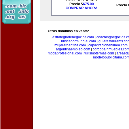
COMPRAR AHORA
Precio $
675.00
Precio 
COMPRAR AHORA
Otros dominios en venta:
estrategiadenegocios.com
|
coachingnegocios.
buscadormundial.com
|
guiarestaurants.co
mujerargentina.com
|
capacitacionenlinea.com
argentinaempleo.com
|
cordobainmuebles.co
modaprofesional.com
|
turismotermas.com
|
areaedu
modelopublicitaria.co