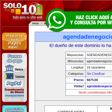
agendadenegoci
El dueño de este dominio lo ha
Mayusculas:
AGENDADENEGO
Minusculas:
agendadenegocio
Longitud:
16 caracteres
Categorias:
Sin Clasificar
Precio:
$675.00
Visitar!
agendadenegoci
Serán consideradas ofer
R