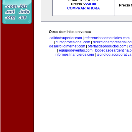
COMPRAR AHORA
Precio $
550.00
Precio 
COMPRAR AHORA
Otros dominios en venta:
calidadsuperior.com
|
referenciascomerciales.com
|
cursoprofesional.com
|
direccionempresarial.c
desarrollointernet.com
|
ofertasdeproductos.com
|
c
|
equipodeventas.com
|
bodegasdeargentina.
informesfinancieros.com
|
tecnologiacorporativ