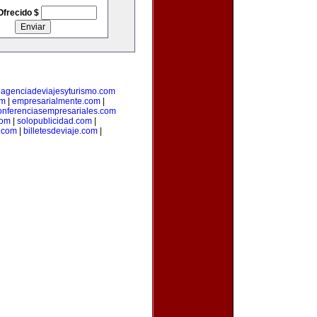
Ofrecido $
|
agenciadeviajesyturismo.com
om
|
empresarialmente.com
|
onferenciasempresariales.com
com
|
solopublicidad.com
|
a.com
|
billetesdeviaje.com
|