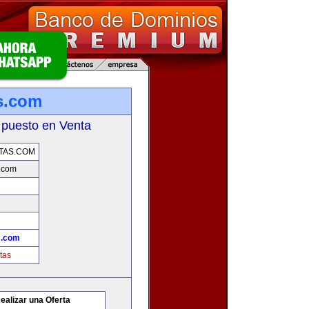
s.com
 puesto en Venta
TAS.COM
.com
s.com
tas
ealizar una Oferta