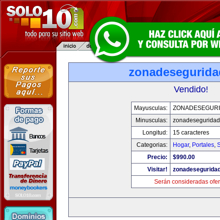
zonadesegurid
Vendido!
Mayusculas:
ZONADESEGUR
Minusculas:
zonadesegurida
Longitud:
15 caracteres
Categorias:
Hogar
,
Portales
,
Precio:
$990.00
Visitar!
zonadesegurida
Serán consideradas ofer